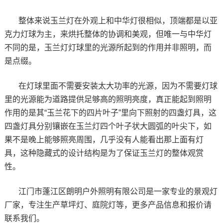
整体来说玉兰灯在外观上和中华灯很相似，顶端都是以亚
克力灯球为主，来烘托整体的协调和美观，但唯一与中华灯
不同的是，玉兰灯灯球里的光源所起到的作用并非照明，而
是点缀。
在灯球里面不需要安装太大功率的光源，因为不需要灯球
里的光源能为道路提供足够高的照明亮度，真正能起到照明
作用的是其“玉兰花下的四片叶子”里向下照射的四盏灯具，这
四盏灯具分别镶嵌在玉兰灯四个叶子状大圆弧的叶尖下，如
果不是晚上能够照亮周围，几乎没有人能看出那上面有灯
具，这种隐藏式的设计结构是为了保证玉兰灯的整体观赏
性。
江门市蓬江区朗明户外照明有限公司是一家专业的景观灯
厂家，专注生产草坪灯、庭院灯等，更多产品信息和报价请
联系我们。