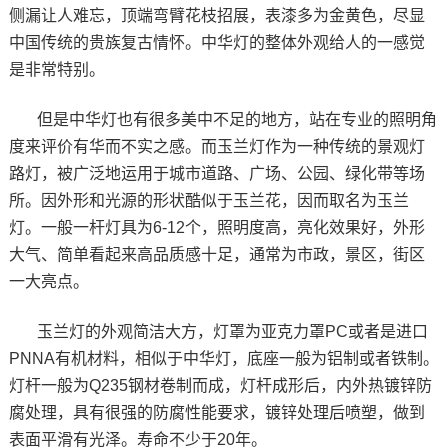
侧漏让人难忘，顶端弯臂花枝招展，表漆多为金黄色，尽显
中国传统的贵族复古情怀。中华灯的整体外观给人的一感觉
是非常特别。
但是中华灯也有很多美中不足的地方，站在专业的照明角
度来评价有华而不实之感。而玉兰灯作为一种传统的景观灯
路灯，被广泛地运用于城市道路、广场、公园、绿化带等场
所。因外形和光源的形状酷似于玉兰花，因而取名为玉兰
灯。一般一杆灯具为6-12个，照明度高，亮化效果好，外形
大气、简单看起来高品质感十足，通常为市政，景区，街区
一大亮点。
玉兰灯的外观简洁大方，灯罩为亚克力罩PC或者是进口
PNNA有机材料，相似于中华灯，底座一般为铝制或者铁制。
灯杆一般为Q235钢材卷制而成，灯杆成形后，内外热镀锌防
腐处理，具有很强的防腐性能要求，镀锌处理后喷塑，做到
表面平滑有光泽。寿命不少于20年。