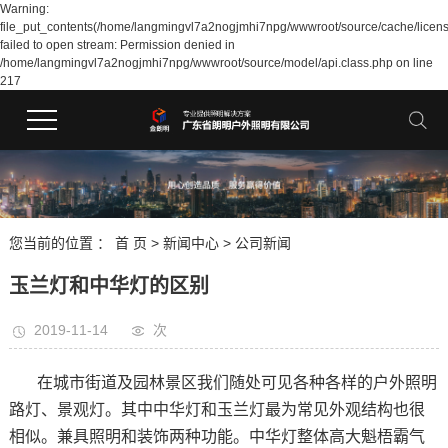
Warning:
file_put_contents(/home/langmingvl7a2nogjmhi7npg/wwwroot/source/cache/licen
failed to open stream: Permission denied in
/home/langmingvl7a2nogjmhi7npg/wwwroot/source/model/api.class.php on line
217
您当前的位置 ：
首 页
>
新闻中心
>
公司新闻
玉兰灯和中华灯的区别
2019-11-14
次
在城市街道及园林景区我们随处可见各种各样的户外照明
路灯、景观灯。其中中华灯和玉兰灯最为常见外观结构也很
相似。兼具照明和装饰两种功能。中华灯整体高大魁梧霸气