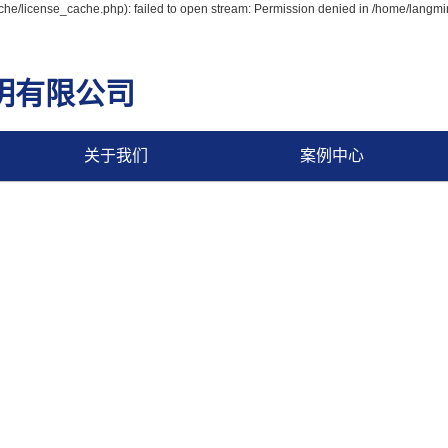
e/license_cache.php): failed to open stream: Permission denied in /home/langm
明有限公司
关于我们
案例中心