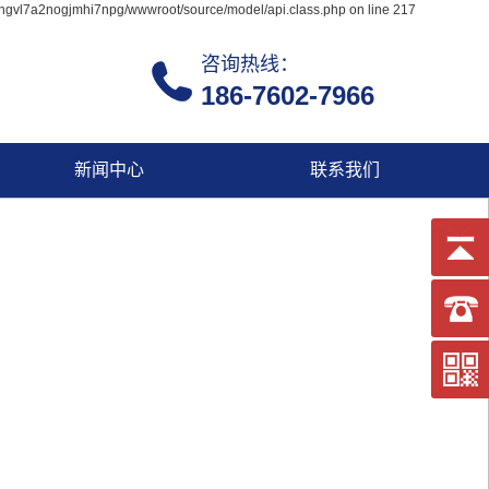
ingvl7a2nogjmhi7npg/wwwroot/source/model/api.class.php on line 217
咨询热线：
186-7602-7966
新闻中心
联系我们