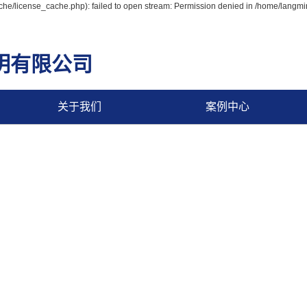
e/license_cache.php): failed to open stream: Permission denied in /home/langm
明有限公司
关于我们
案例中心