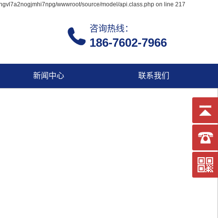
ingvl7a2nogjmhi7npg/wwwroot/source/model/api.class.php on line 217
咨询热线：
186-7602-7966
新闻中心
联系我们