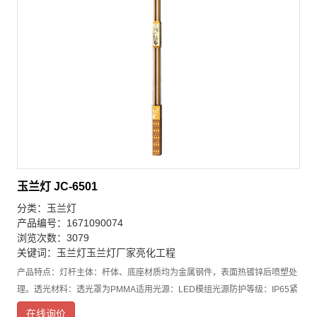
玉兰灯 JC-6501
分类：
玉兰灯
产品编号：1671090074
浏览次数：3079
关键词：
玉兰灯
玉兰灯厂家
亮化工程
产品特点：灯杆主体：杆体、底座材质均为金属钢件，表面热镀锌后喷塑处
理。透光材料：透光罩为PMMA适用光源：LED模组光源防护等级：IP65紧
固件：紧固螺栓、螺母为不锈钢底座围筒可定做各种文化元素。产品特点：
在线询价