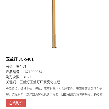
玉兰灯 JC-5401
分类：
玉兰灯
产品编号：1671090074
浏览次数：3160
关键词：
玉兰灯
玉兰灯厂家
亮化工程
产品特点：灯杆主体：杆体、底座材质均为金属钢件，表面热镀锌后喷塑处
理。透光材料：透光罩为PMMA适用光源：LED模组光源防护等级：IP65紧
固件：紧固螺栓、螺母为不锈钢底座围筒可定做各种文化元素。产品特点：
在线询价
●玉兰灯采用超高导热系数的铝合金散