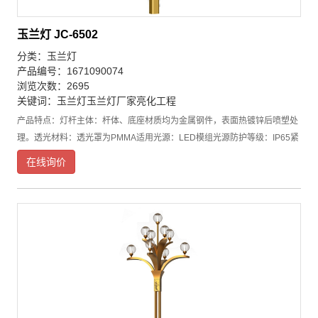
玉兰灯 JC-6502
分类：
玉兰灯
产品编号：1671090074
浏览次数：2695
关键词：
玉兰灯
玉兰灯厂家
亮化工程
产品特点：灯杆主体：杆体、底座材质均为金属钢件，表面热镀锌后喷塑处
理。透光材料：透光罩为PMMA适用光源：LED模组光源防护等级：IP65紧
固件：紧固螺栓、螺母为不锈钢底座围筒可定做各种文化元素。产品特点：
在线询价
●玉兰灯采用超高导热系数的铝合金散