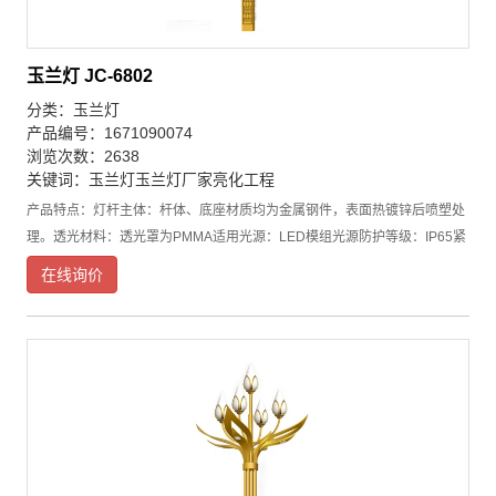
玉兰灯 JC-6802
分类：
玉兰灯
产品编号：1671090074
浏览次数：2638
关键词：
玉兰灯
玉兰灯厂家
亮化工程
产品特点：灯杆主体：杆体、底座材质均为金属钢件，表面热镀锌后喷塑处
理。透光材料：透光罩为PMMA适用光源：LED模组光源防护等级：IP65紧
固件：紧固螺栓、螺母为不锈钢底座围筒可定做各种文化元素。产品特点：
在线询价
●玉兰灯采用超高导热系数的铝合金散