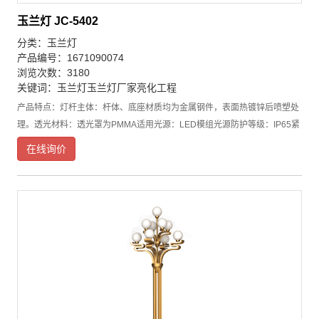
玉兰灯 JC-5402
分类：
玉兰灯
产品编号：1671090074
浏览次数：3180
关键词：
玉兰灯
玉兰灯厂家
亮化工程
产品特点：灯杆主体：杆体、底座材质均为金属钢件，表面热镀锌后喷塑处
理。透光材料：透光罩为PMMA适用光源：LED模组光源防护等级：IP65紧
固件：紧固螺栓、螺母为不锈钢底座围筒可定做各种文化元素。产品特点：
在线询价
●玉兰灯采用超高导热系数的铝合金散